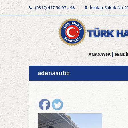
(0312) 417 50 97 - 98
İnkılap Sokak No:2
ANASAYFA
SENDİ
adanasube