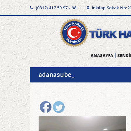
(0312) 417 50 97 - 98
İnkılap Sokak No:2
ANASAYFA
SENDİ
adanasube_