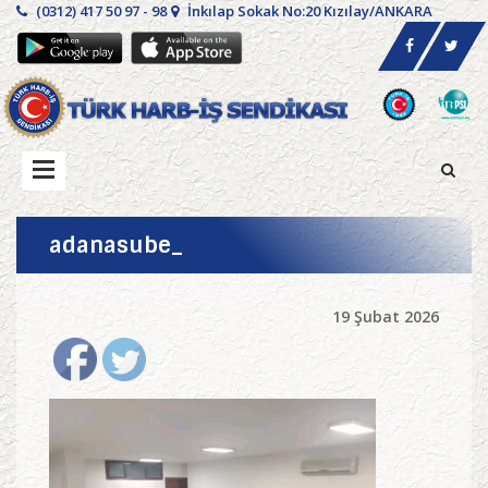
(0312) 417 50 97 - 98
İnkılap Sokak No:20 Kızılay/ANKARA
adanasube_
19 Şubat 2026