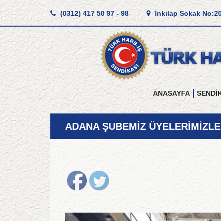
(0312) 417 50 97 - 98
İnkılap Sokak No:2
ANASAYFA
SENDİ
ADANA ŞUBEMİZ ÜYELERİMİZL