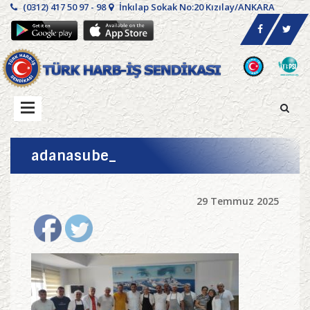
(0312) 417 50 97 - 98
İnkılap Sokak No:20 Kızılay/ANKARA
adanasube_
29 Temmuz 2025