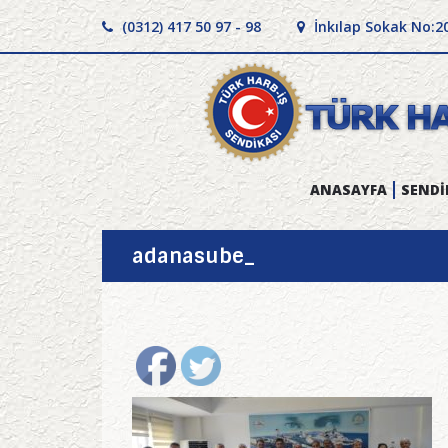
(0312) 417 50 97 - 98
İnkılap Sokak No:2
ANASAYFA
SENDİ
adanasube_