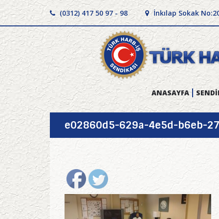
(0312) 417 50 97 - 98
İnkılap Sokak No:2
ANASAYFA
SENDİ
e02860d5-629a-4e5d-b6eb-2