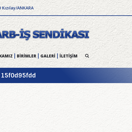
0 Kızılay/ANKARA
KAMIZ
BİRİMLER
GALERİ
İLETİŞİM
715f0d95fdd