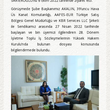
SARIEROĞLU‘nu 6 Ekim 2022 tarihinde ziyaret etti.
Görüşmede Şube Başkanımız AKALIN, 39’uncu Hava
Üs Kanat Komutanlığı, AAFES-EUR Türkiye Satış
Bölgesi Genel Müdürlüğü ve KBR Services LLC Şirketi
ile Sendikamız arasında 27 Nisan 2022 tarihinde
başlayan ve bin üyemizi ilgilendiren 28. Dönem
İşletme Toplu İş Sözleşmelerinin Yüksek Hakem
Kurulu’nda bulunan dosyası konusunda
bilgilendirmede bulundu.