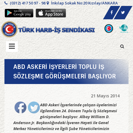
(0312) 417 50 97 - 98
İnkılap Sokak No:20 Kızılay/ANKARA
ABD ASKERİ İŞYERLERİ TOPLU İŞ
SÖZLEŞME GÖRÜŞMELERİ BAŞLIYOR
21 Mayıs 2014
ABD Askeri İşyerlerinde çalışan üyelerimizi
ilgilendiren 24. Dönem Toplu İş Sözleşmesi
görüşmeleri başlıyor. Albay William D.
Anderson Jr. Başkanlığındaki İşveren Heyeti ile Genel
Merkez Yöneticilerimiz ve İlgili Şube Yöneticilerimizin