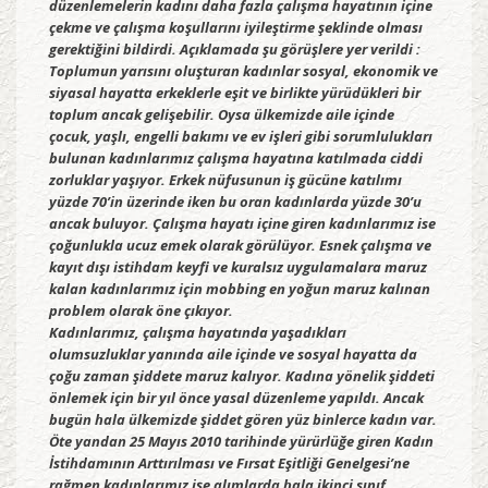
düzenlemelerin kadını daha fazla çalışma hayatının içine
çekme ve çalışma koşullarını iyileştirme şeklinde olması
gerektiğini bildirdi. Açıklamada şu görüşlere yer verildi :
Toplumun yarısını oluşturan kadınlar sosyal, ekonomik ve
siyasal hayatta erkeklerle eşit ve birlikte yürüdükleri bir
toplum ancak gelişebilir. Oysa ülkemizde aile içinde
çocuk, yaşlı, engelli bakımı ve ev işleri gibi sorumlulukları
bulunan kadınlarımız çalışma hayatına katılmada ciddi
zorluklar yaşıyor. Erkek nüfusunun iş gücüne katılımı
yüzde 70’in üzerinde iken bu oran kadınlarda yüzde 30’u
ancak buluyor. Çalışma hayatı içine giren kadınlarımız ise
çoğunlukla ucuz emek olarak görülüyor. Esnek çalışma ve
kayıt dışı istihdam keyfi ve kuralsız uygulamalara maruz
kalan kadınlarımız için mobbing en yoğun maruz kalınan
problem olarak öne çıkıyor.
Kadınlarımız, çalışma hayatında yaşadıkları
olumsuzluklar yanında aile içinde ve sosyal hayatta da
çoğu zaman şiddete maruz kalıyor. Kadına yönelik şiddeti
önlemek için bir yıl önce yasal düzenleme yapıldı. Ancak
bugün hala ülkemizde şiddet gören yüz binlerce kadın var.
Öte yandan 25 Mayıs 2010 tarihinde yürürlüğe giren Kadın
İstihdamının Arttırılması ve Fırsat Eşitliği Genelgesi’ne
rağmen kadınlarımız işe alımlarda hala ikinci sınıf