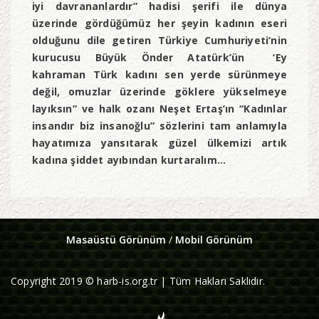
iyi davrananlardır” hadisi şerifi ile dünya
üzerinde gördüğümüz her şeyin kadının eseri
olduğunu dile getiren Türkiye Cumhuriyeti’nin
kurucusu Büyük Önder Atatürk’ün
‘Ey
kahraman Türk kadını sen yerde sürünmeye
değil, omuzlar üzerinde göklere yükselmeye
layıksın” ve halk ozanı Neşet Ertaş’ın “Kadınlar
insandır biz insanoğlu” sözlerini tam anlamıyla
hayatımıza yansıtarak güzel ülkemizi artık
kadına şiddet ayıbından kurtaralım…
Masaüstü Görünüm
/
Mobil Görünüm
Copyright 2019 © harb-is.org.tr | Tüm Hakları Saklıdır.