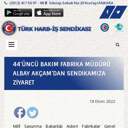
(0312) 417 50 97 - 98
İnkılap Sokak No:20 Kızılay/ANKARA
44’ÜNCÜ BAKIM FABRİKA MÜDÜRÜ
ALBAY AKÇAM’DAN SENDİKAMIZA
ZİYARET
18 Ekim 2022
Millî Savunma Bakanlığı Askeri Fabrikalar Genel