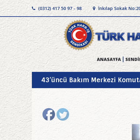
(0312) 417 50 97 - 98
İnkılap Sokak No:2
ANASAYFA
SENDİ
43’üncü Bakım Merkezi Komutan