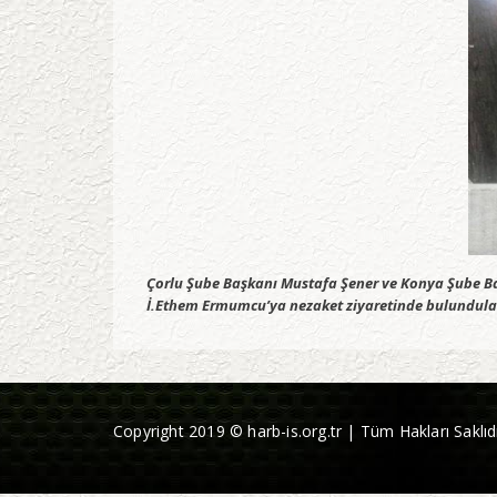
Çorlu Şube Başkanı Mustafa Şener ve Konya Şube Ba
İ.Ethem Ermumcu’ya nezaket ziyaretinde bulundula
Copyright 2019 © harb-is.org.tr | Tüm Hakları Saklıdı