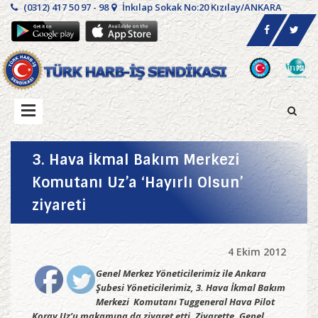
(0312) 417 50 97 - 98
İnkılap Sokak No:20 Kızılay/ANKARA
3. Hava İkmal Bakım Merkezi
Komutanı Uz’a ‘Hayırlı Olsun’
ziyareti
4 Ekim 2012
Genel Merkez Yöneticilerimiz ile Ankara
Şubesi Yöneticilerimiz, 3. Hava İkmal Bakım
Merkezi Komutanı Tuggeneral Hava Pilot
Koray Uz’u makamına da ziyaret etti. Ziyarette, Genel