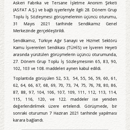
Askeri Fabrika ve Tersane İşletme Anonim Şirketi
(ASFAT A.Ş.) ve bağlı işyerleriyle ilgili 28. Dönem Grup
Toplu İş Sözleşmesi görüşmelerinin üçüncü oturumu,
31 Mayıs 2021 tarihinde Sendikamız Genel
Merkezinde gerçekleştirildi.
Sendikamız, Türkiye Ağır Sanayii ve Hizmet Sektörü
Kamu İşverenleri Sendikası (TÜHİS) ve İşveren Heyeti
arasında yürütülen görüşmelerin üçüncü oturumunda,
27. Dönem Grup Toplu İş Sözleşmesinin 65, 83, 90,
102, 103 ve 108. maddeleri aynen kabul edildi.
Toplantıda görüşülen 52, 53, 54, 55, 56, 59, 60, 61,
62, 64, 66, 67, 68, 69, 70, 73, 74, 75, 76, 78, 80, 86,
87, 88, 97, 104, 106, 107, 109, 111, 112, 113, 114,
115, 116, 120, ve 122. maddeler ise yeniden
değerlendirilmek üzere ertelendi. Görüşmede, bir
sonraki oturumun 7 Haziran 2021 tarihinde yapılması
karara bağlandı.