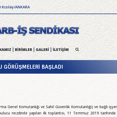
0 Kızılay/ANKARA
KAMIZ
BİRİMLER
GALERİ
İLETİŞİM
U GÖRÜŞMELERİ BAŞLADI
darma Genel Komutanlığı ve Sahil Güvenlik Komutanlığı) ve bağlı işy
ulucu nezdinde yapılan ilk toplantısı, 11 Temmuz 2019 tarihind