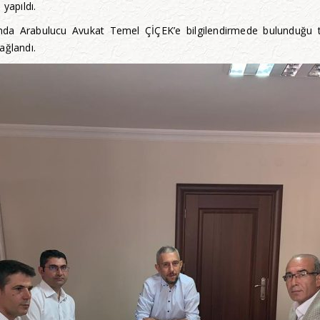
yapıldı.
nda Arabulucu Avukat Temel ÇİÇEK’e bilgilendirmede bulunduğu t
ağlandı.