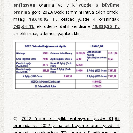
enflasyon
oranına ve yıllık
yüzde 6 büyüme
oranına
göre 2023/Ocak zammını ihtiva eden emekli
maaşı
18.640,92 TL
olacak yüzde 4 oranındaki
745,64 TL
ek ödeme dahil kendisine
19.386,55 TL
emekli maaş ödemesi yapılacaktır.
C)
2022 Yılına ait yıllık enflasyon yüzde 81,83
oranında ve 2022 yılına ait büyüme oranı yüzde 6
oranında gerçekleşirse, Türk Harb-İş Sendikasına üye