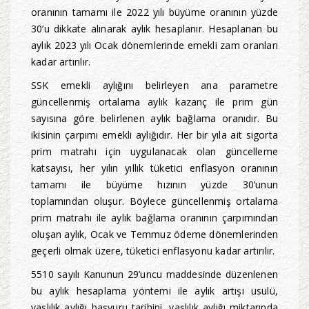
oranının tamamı ile 2022 yılı büyüme oranının yüzde
30’u dikkate alınarak aylık hesaplanır. Hesaplanan bu
aylık 2023 yılı Ocak dönemlerinde emekli zam oranları
kadar artırılır.
SSK emekli aylığını belirleyen ana parametre
güncellenmiş ortalama aylık kazanç ile prim gün
sayısına göre belirlenen aylık bağlama oranıdır. Bu
ikisinin çarpımı emekli aylığıdır. Her bir yıla ait sigorta
prim matrahı için uygulanacak olan güncelleme
katsayısı, her yılın yıllık tüketici enflasyon oranının
tamamı ile büyüme hızının yüzde 30’unun
toplamından oluşur. Böylece güncellenmiş ortalama
prim matrahı ile aylık bağlama oranının çarpımından
oluşan aylık, Ocak ve Temmuz ödeme dönemlerinden
geçerli olmak üzere, tüketici enflasyonu kadar artırılır.
5510 sayılı Kanunun 29’uncu maddesinde düzenlenen
bu aylık hesaplama yöntemi ile aylık artışı usulü,
yaşlılık aylığı başvuru tarihini, yaşlılık aylığı miktarında