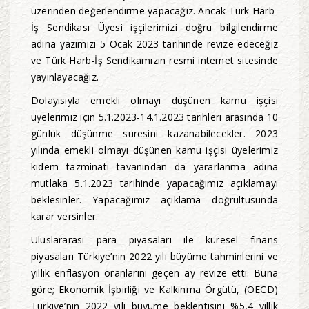
üzerinden değerlendirme yapacağız. Ancak Türk Harb-
İş Sendikası Üyesi işçilerimizi doğru bilgilendirme
adına yazımızı 5 Ocak 2023 tarihinde revize edeceğiz
ve Türk Harb-İş Sendikamızın resmi internet sitesinde
yayınlayacağız.
Dolayısıyla emekli olmayı düşünen kamu işçisi
üyelerimiz için 5.1.2023-14.1.2023 tarihleri arasında 10
günlük düşünme süresini kazanabilecekler. 2023
yılında emekli olmayı düşünen kamu işçisi üyelerimiz
kıdem tazminatı tavanından da yararlanma adına
mutlaka 5.1.2023 tarihinde yapacağımız açıklamayı
beklesinler. Yapacağımız açıklama doğrultusunda
karar versinler.
Uluslararası para piyasaları ile küresel finans
piyasaları Türkiye’nin 2022 yılı büyüme tahminlerini ve
yıllık enflasyon oranlarını geçen ay revize etti. Buna
göre; Ekonomik İşbirliği ve Kalkınma Örgütü, (OECD)
Türkiye’nin 2022 yılı büyüme beklentisini %5,4 yıllık