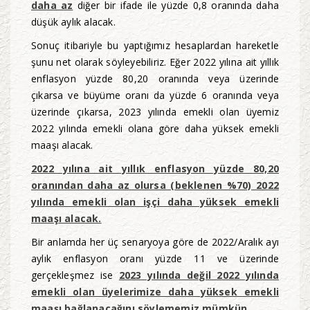
daha az
diğer bir ifade ile yüzde 0,8 oranında daha
düşük aylık alacak.
Sonuç itibariyle bu yaptığımız hesaplardan hareketle
şunu net olarak söyleyebiliriz. Eğer 2022 yılına ait yıllık
enflasyon yüzde 80,20 oranında veya üzerinde
çıkarsa ve büyüme oranı da yüzde 6 oranında veya
üzerinde çıkarsa, 2023 yılında emekli olan üyemiz
2022 yılında emekli olana göre daha yüksek emekli
maaşı alacak.
2022 yılına ait yıllık enflasyon yüzde 80,20
oranından daha az olursa (beklenen %70) 2022
yılında emekli olan işçi daha yüksek emekli
maaşı alacak.
Bir anlamda her üç senaryoya göre de 2022/Aralık ayı
aylık enflasyon oranı yüzde 11 ve üzerinde
gerçekleşmez ise
2023 yılında değil 2022 yılında
emekli olan üyelerimize daha yüksek emekli
maaşı bağlanacağını söylememiz mümkün.