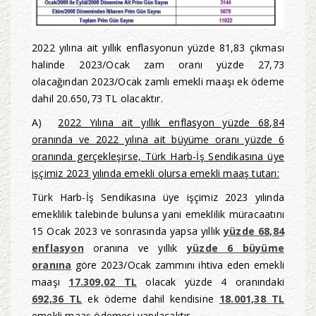
2022 yılına ait yıllık enflasyonun yüzde 81,83 çıkması
halinde 2023/Ocak zam oranı yüzde 27,73
olacağından 2023/Ocak zamlı emekli maaşı ek ödeme
dahil 20.650,73 TL olacaktır.
A)
2022 Yılına ait yıllık enflasyon yüzde 68,84
oranında ve 2022 yılına ait büyüme oranı yüzde 6
oranında gerçekleşirse, Türk Harb-İş Sendikasına üye
işçimiz 2023 yılında emekli olursa emekli maaş tutarı:
Türk Harb-İş Sendikasına üye işçimiz 2023 yılında
emeklilik talebinde bulunsa yani emeklilik müracaatını
15 Ocak 2023 ve sonrasında yapsa yıllık
yüzde 68,84
enflasyon
oranına ve yıllık
yüzde 6 büyüme
oranına
göre 2023/Ocak zammını ihtiva eden emekli
maaşı
17.309,02 TL
olacak yüzde 4 oranındaki
692,36 TL
ek ödeme dahil kendisine
18.001,38 TL
emekli maaş ödemesi yapılacaktır.