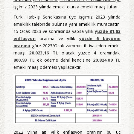
işçimiz 2023 yılında emekli olursa emekli maaş tutarı:
Türk Harb-İş Sendikasına üye işçimiz 2023 yılında
emeklilik talebinde bulunsa yani emeklilik müracaatını
15 Ocak 2023 ve sonrasında yapsa yıllık
yüzde 81,83
enflasyon
oranına ve yıllık
yüzde 6 büyüme
oranına
göre 2023/Ocak zammını ihtiva eden emekli
maaşı
20.023,16 TL
olacak yüzde 4 oranındaki
800,93 TL
ek ödeme dahil kendisine
20.824,09 TL
emekli maaş ödemesi yapılacaktır.
2022 yılına ait yıllık enflasyon oranının bu üç