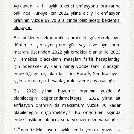
Açıklanan ilk 11 aylık tüketici enflasyonu oranlarına
bakılınca Türkiye için 2022 yılına ait yıllık enflasyon
oranının yüzde 69-70 aralığında olabileceği beklentisi
oluşuyor.
Biz beklenen ekonomik tahminleri gözeterek aynı
dönemler için aynı prim gün sayısı ve aynı prim
matrahı üzerinden 2022 yılı emeklisi olanlar ile 2023
yılı emeklisi olacakların maaşları farklı hesaplandığı
için ödenecek aylıkların hangi yönde farklı olacağını
emekliliği gelmiş olan bir Türk Harb-İş Sendika üyesi
işçimizin maaşını hesaplayarak sizlerle paylaşacağız.
Biz, 2022 yılının büyüme oranının yüzde 6
olabileceğini değerlendirmekteyiz. 2022 yılına ait
enflasyon oranının da maksimum yüzde 70 kadar
olabileceğini öngörmekteyiz. Bu öngörüler ışığında
emekli aylık hesabını üç senaryo üzerinden yapacağız.
1-Önümüzdeki ayda aylık enflasyonun yüzde 4