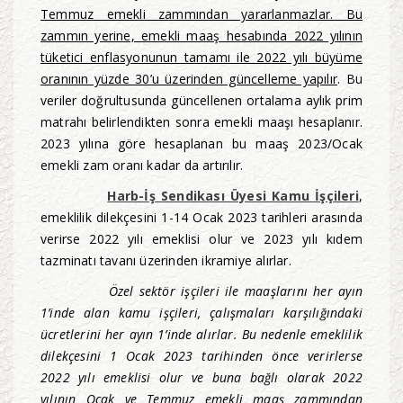
Temmuz emekli zammından yararlanmazlar. Bu
zammın yerine, emekli maaş hesabında 2022 yılının
tüketici enflasyonunun tamamı ile 2022 yılı büyüme
oranının yüzde 30’u üzerinden güncelleme yapılır
. Bu
veriler doğrultusunda güncellenen ortalama aylık prim
matrahı belirlendikten sonra emekli maaşı hesaplanır.
2023 yılına göre hesaplanan bu maaş 2023/Ocak
emekli zam oranı kadar da artırılır.
Harb-İş Sendikası Üyesi Kamu İşçileri
,
emeklilik dilekçesini 1-14 Ocak 2023 tarihleri arasında
verirse 2022 yılı emeklisi olur ve 2023 yılı kıdem
tazminatı tavanı üzerinden ikramiye alırlar.
Özel sektör işçileri ile maaşlarını her ayın
1’inde alan kamu işçileri, çalışmaları karşılığındaki
ücretlerini her ayın 1’inde alırlar. Bu nedenle emeklilik
dilekçesini 1 Ocak 2023 tarihinden önce verirlerse
2022 yılı emeklisi olur ve buna bağlı olarak 2022
yılının Ocak ve Temmuz emekli maaş zammından