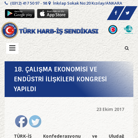
(0312) 417 50 97 - 98
İnkılap Sokak No:20 Kızılay/ANKARA
18. ÇALIŞMA EKONOMİSİ VE
ENDÜSTRİ İLİŞKİLERİ KONGRESİ
YAPILDI
23 Ekim 2017
TÜRK-İŞ Konfederasyonu ve Uludağ