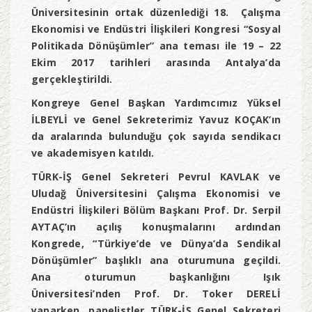
Üniversitesinin ortak düzenlediği 18. Çalışma
Ekonomisi ve Endüstri İlişkileri Kongresi “Sosyal
Politikada Dönüşümler” ana teması ile 19 – 22
Ekim 2017 tarihleri arasında Antalya’da
gerçekleştirildi.
Kongreye Genel Başkan Yardımcımız Yüksel
İLBEYLİ ve Genel Sekreterimiz Yavuz KOÇAK’ın
da aralarında bulunduğu çok sayıda sendikacı
ve akademisyen katıldı.
TÜRK-İŞ Genel Sekreteri Pevrul KAVLAK ve
Uludağ Üniversitesini Çalışma Ekonomisi ve
Endüstri İlişkileri Bölüm Başkanı Prof. Dr. Serpil
AYTAÇ’ın açılış konuşmalarını ardından
Kongrede, “Türkiye’de ve Dünya’da Sendikal
Dönüşümler” başlıklı ana oturumuna geçildi.
Ana oturumun başkanlığını Işık
Üniversitesi’nden Prof. Dr. Toker DERELİ
yaparken, panelistler TÜRK-İŞ Genel Sekreteri