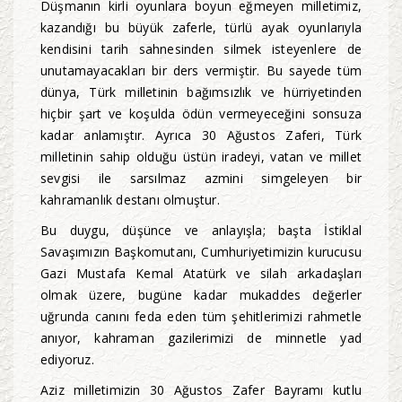
Düşmanın kirli oyunlara boyun eğmeyen milletimiz,
kazandığı bu büyük zaferle, türlü ayak oyunlarıyla
kendisini tarih sahnesinden silmek isteyenlere de
unutamayacakları bir ders vermiştir. Bu sayede tüm
dünya, Türk milletinin bağımsızlık ve hürriyetinden
hiçbir şart ve koşulda ödün vermeyeceğini sonsuza
kadar anlamıştır. Ayrıca 30 Ağustos Zaferi, Türk
milletinin sahip olduğu üstün iradeyi, vatan ve millet
sevgisi ile sarsılmaz azmini simgeleyen bir
kahramanlık destanı olmuştur.
Bu duygu, düşünce ve anlayışla; başta İstiklal
Savaşımızın Başkomutanı, Cumhuriyetimizin kurucusu
Gazi Mustafa Kemal Atatürk ve silah arkadaşları
olmak üzere, bugüne kadar mukaddes değerler
uğrunda canını feda eden tüm şehitlerimizi rahmetle
anıyor, kahraman gazilerimizi de minnetle yad
ediyoruz.
Aziz milletimizin 30 Ağustos Zafer Bayramı kutlu