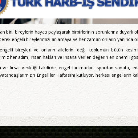
 biri, bireylerin hayatı paylaşarak birbirlerinin sorunlarına duyarlı 
derek engelli bireylerimizi anlamaya ve her zaman onların yanında o
 engelli bireyleri ve onların ailelerini değil toplumun bütün kesi
ğımız her adım, insan hakları ve insana verilen değerin en önemli gös
ğı ve fırsat verildiği takdirde, engel tanımadan; spordan sanata, e
tandaşlarımızın Engelliler Haftası’nı kutluyor, herkesi engellerin ka