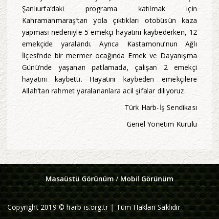
Şanlıurfa’daki programa katılmak için
Kahramanmaraş’tan yola çıktıkları otobüsün kaza
yapması nedeniyle 5 emekçi hayatını kaybederken, 12
emekçide yaralandı. Ayrıca Kastamonu’nun Ağlı
İlçesi’nde bir mermer ocağında Emek ve Dayanışma
Günü’nde yaşanan patlamada, çalışan 2 emekçi
hayatını kaybetti. Hayatını kaybeden emekçilere
Allah’tan rahmet yaralananlara acil şifalar diliyoruz.
Türk Harb-İş Sendikası
Genel Yönetim Kurulu
Masaüstü Görünüm
/
Mobil Görünüm
Copyright 2019 © harb-is.org.tr | Tüm Hakları Saklıdır.